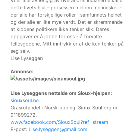
Vi er alle avhengig av hverandre: Indianerne kaller
dette livets hjul - prosessen mellom mennesker -
der alle har forskjellige roller i samfunnets helhet
og der alle er like mye verdt. Det er skremmende
at klodens politikere ikke tenker slik: Deres
oppgaver er å jobbe for oss - å forvalte
fellesgodene. Mitt inntrykk er at de kun tenker på
seg selv.
Lise Lyseggen
Annonse:
Lise Lyseggens nettside om Sioux-hjelpen:
siouxsoul.no
Grasrotandel i Norsk tipping: Sioux Soul org nr
911899272.
www.facebook.com/SiouxSoul?ref=stream
E-post:
Lise.lyseggen@gmail.com