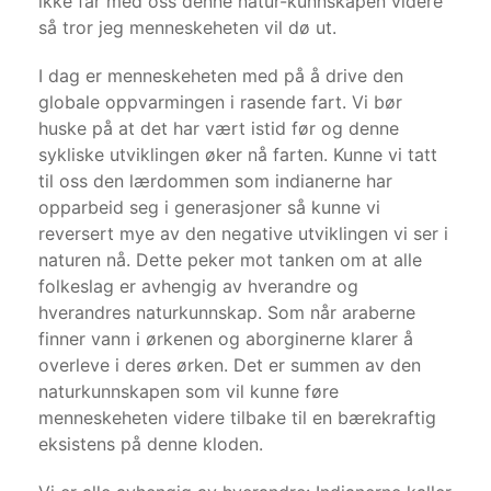
ikke får med oss denne natur-kunnskapen videre
så tror jeg menneskeheten vil dø ut.
I dag er menneskeheten med på å drive den
globale oppvarmingen i rasende fart. Vi bør
huske på at det har vært istid før og denne
sykliske utviklingen øker nå farten. Kunne vi tatt
til oss den lærdommen som indianerne har
opparbeid seg i generasjoner så kunne vi
reversert mye av den negative utviklingen vi ser i
naturen nå. Dette peker mot tanken om at alle
folkeslag er avhengig av hverandre og
hverandres naturkunnskap. Som når araberne
finner vann i ørkenen og aborginerne klarer å
overleve i deres ørken. Det er summen av den
naturkunnskapen som vil kunne føre
menneskeheten videre tilbake til en bærekraftig
eksistens på denne kloden.