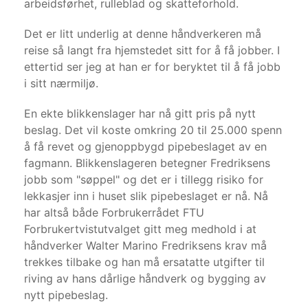
arbeidsførhet, rulleblad og skatteforhold.
Det er litt underlig at denne håndverkeren må
reise så langt fra hjemstedet sitt for å få jobber. I
ettertid ser jeg at han er for beryktet til å få jobb
i sitt nærmiljø.
En ekte blikkenslager har nå gitt pris på nytt
beslag. Det vil koste omkring 20 til 25.000 spenn
å få revet og gjenoppbygd pipebeslaget av en
fagmann. Blikkenslageren betegner Fredriksens
jobb som "søppel" og det er i tillegg risiko for
lekkasjer inn i huset slik pipebeslaget er nå. Nå
har altså både Forbrukerrådet FTU
Forbrukertvistutvalget gitt meg medhold i at
håndverker Walter Marino Fredriksens krav må
trekkes tilbake og han må ersatatte utgifter til
riving av hans dårlige håndverk og bygging av
nytt pipebeslag.