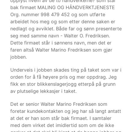
opplyst hvem av de to håndverkerne? som står
bak firmaet MALING OG HÅNDVERKTJENESTE
Org. nummer 998 479 452 og som utførte
arbeidet hos meg og som etter denne saken er
nedlagt og avviklet. Både far og sønn presenterte
seg med samme navn - Walter O. Fredriksen.
Dette firmaet står i sønnens navn, men det er
faren altså Walter Marino Fredriksen som gjør
jobben.
Underveis i jobben skades ting på taket som var i
orden for å få høyere pris og mer oppdrag. Jeg
fikk en stor blikkenslagerjogg etterpå på grunn
av plutselige lekkasjer i taket.
Det er senior Walter Marino Fredriksen som
foretar kundekontakten og jeg har så langt antatt
at det er han som står bak firmaet. I samtaler
med dem virket det imidlertid som om de ikke