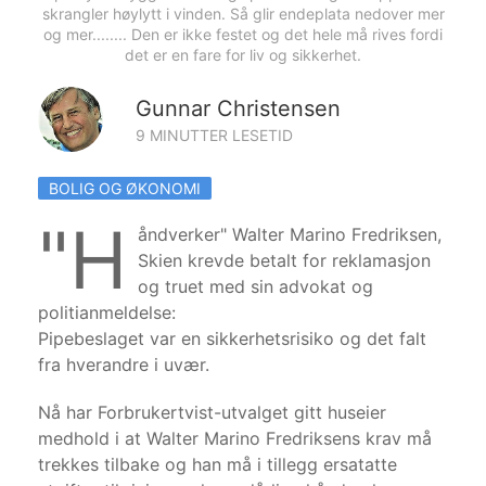
skrangler høylytt i vinden. Så glir endeplata nedover mer
og mer........ Den er ikke festet og det hele må rives fordi
det er en fare for liv og sikkerhet.
Gunnar Christensen
9 MINUTTER LESETID
BOLIG OG ØKONOMI
"H
åndverker" Walter Marino Fredriksen,
Skien krevde betalt for reklamasjon
og truet med sin advokat og
politianmeldelse:
Pipebeslaget var en sikkerhetsrisiko og det falt
fra hverandre i uvær.
Nå har Forbrukertvist-utvalget gitt huseier
medhold i at Walter Marino Fredriksens krav må
trekkes tilbake og han må i tillegg ersatatte